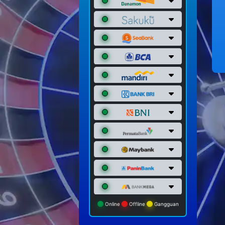
Online
Offline
Gangguan