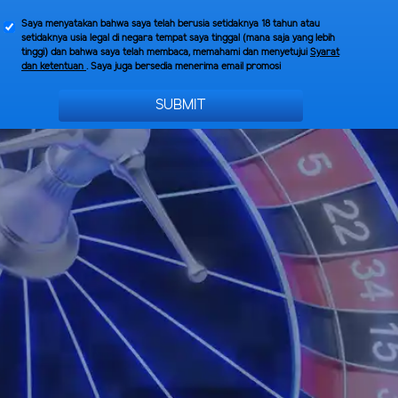
Saya menyatakan bahwa saya telah berusia setidaknya 18 tahun atau
setidaknya usia legal di negara tempat saya tinggal (mana saja yang lebih
tinggi) dan bahwa saya telah membaca, memahami dan menyetujui
Syarat
dan ketentuan
. Saya juga bersedia menerima email promosi
SUBMIT