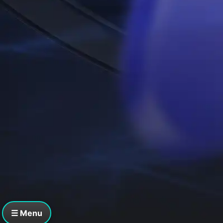
☰ Menu