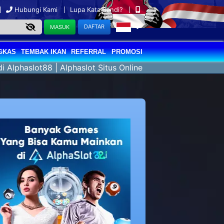
Hubungi Kami
Lupa Kata Sandi?
DAFTAR
GKAS
TEMBAK IKAN
REFERRAL
PROMOSI
 Alphaslot Situs Online Gaming Terpercaya dengan Bonus Mel