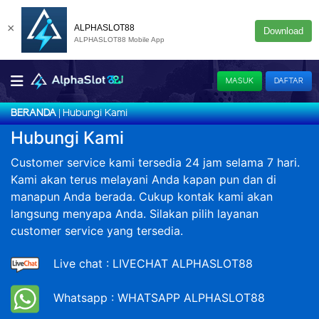
×
ALPHASLOT88
Download
ALPHASLOT88 Mobile App
MASUK
DAFTAR
Hubungi Kami
BERANDA
Hubungi Kami
Customer service kami tersedia 24 jam selama 7 hari.
Kami akan terus melayani Anda kapan pun dan di
manapun Anda berada. Cukup kontak kami akan
langsung menyapa Anda. Silakan pilih layanan
customer service yang tersedia.
Live chat : LIVECHAT ALPHASLOT88
Whatsapp : WHATSAPP ALPHASLOT88