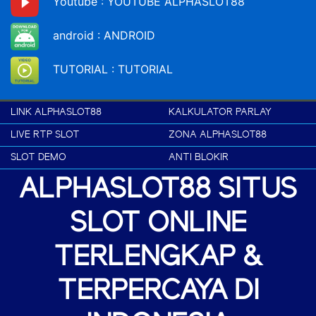
Youtube : YOUTUBE ALPHASLOT88
android : ANDROID
TUTORIAL : TUTORIAL
LINK ALPHASLOT88
KALKULATOR PARLAY
LIVE RTP SLOT
ZONA ALPHASLOT88
SLOT DEMO
ANTI BLOKIR
ALPHASLOT88 SITUS
SLOT ONLINE
TERLENGKAP &
TERPERCAYA DI