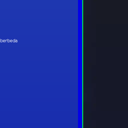
g berbeda