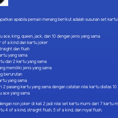
dapatkan apabila pemain menang berikut adalah susunan set kartu
tu ace, king, queen, jack, dan 10 dengan jenis yang sama
r of a kind dan kartu joker
traight dan flush
kartu yang sama
artu dan 2 kartu yang sama
yang memiliki jenis yang sama
ng berurutan
kartu yang sama
dari 2 pasang kartu yang sama dengan catatan nilai kartu diatas 10
rtu ace yang sama
gan non joker di kali 2 jadi nilai set kartu murni dari 7 kartu ma
 4 of a kind, straight flush, 5 of a kind, dan royal flush.