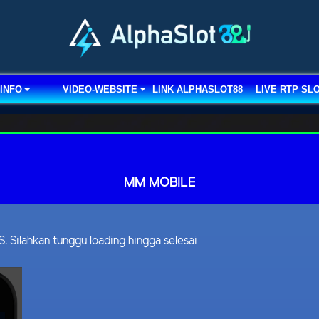
INFO
VIDEO-WEBSITE
LINK ALPHASLOT88
LIVE RTP SL
MM MOBILE
S. Silahkan tunggu loading hingga selesai