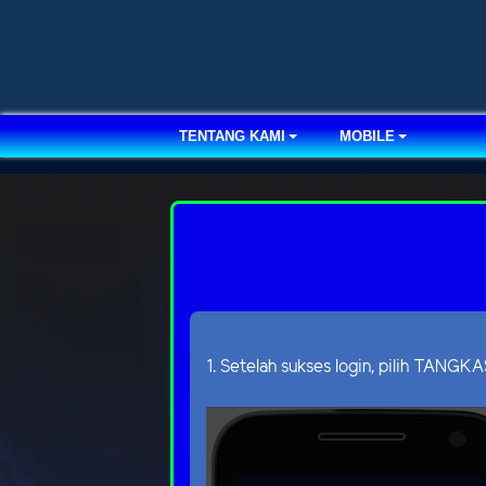
TENTANG KAMI
MOBILE
1. Setelah sukses login, pilih TANGKA