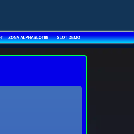
OT
ZONA ALPHASLOT88
SLOT DEMO