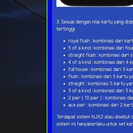
3. Sesuai dengan nilai kartu yang di
tertinggi
royal flush : kombinasi dari kar
5 of a kind : kombinasi dari fou
straight flush : kombinasi dari s
4 of a kind : kombinasi dari 4 
full house : kombinasi dari 3 k
flush : kombinasi dari 5 kartu 
straight : kombinasi 5 kartu ya
3 of a kind : kombinasi dari 3 
2 pair ( 10 pair ) : kombinasi 
ace pair : kombinasi dari 2 ka
Terdapat sistem NJX2 atau disebut den
sistem ini hanyaberlaku untuk set kartu