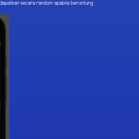
idapatkan secara random apabila beruntung