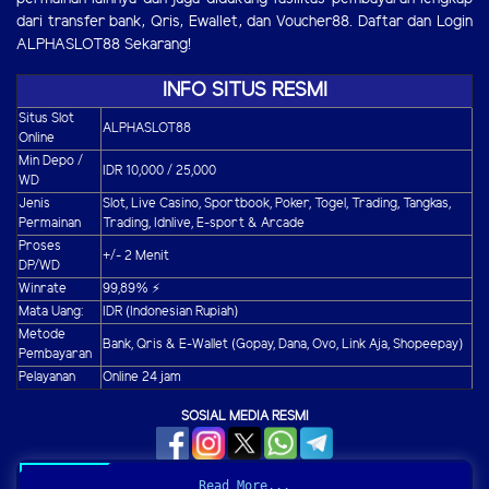
dari transfer bank, Qris, Ewallet, dan Voucher88. Daftar dan Login
ALPHASLOT88 Sekarang!
INFO SITUS RESMI
Situs Slot
ALPHASLOT88
Online
Min Depo /
IDR 10,000 / 25,000
WD
Jenis
Slot, Live Casino, Sportbook, Poker, Togel, Trading, Tangkas,
Permainan
Trading, Idnlive, E-sport & Arcade
Proses
+/- 2 Menit
DP/WD
Winrate
99,89% ⚡
Mata Uang:
IDR (Indonesian Rupiah)
Metode
Bank, Qris & E-Wallet (Gopay, Dana, Ovo, Link Aja, Shopeepay)
Pembayaran
Pelayanan
Online 24 jam
SOSIAL MEDIA RESMI
Read More...