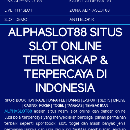
LINK ALPHASLOT88
KALKULATOR PARLAY
LIVE RTP SLOT
ZONA ALPHASLOT88
SLOT DEMO
ANTI BLOKIR
ALPHASLOT88 SITUS
SLOT ONLINE
TERLENGKAP &
TERPERCAYA DI
INDONESIA
SPORTBOOK | IDNTRADE | IDNRAFFLE | IDNRNG | E-SPORT | SLOTS | IDNLIVE
| CASINO | POKER | TOGEL | TANGKAS | TEMBAK IKAN
ALPHASLOT88
adalah situs resmi slot online dan bandar online
Judi bola terpercaya yang menyediakan berbagai pilihan permainan
terbaik seperti sportbook, slot, togel dan masih banyak jenis
permainan lainnya dan juga didukung fasilitas pembayaran lengkap