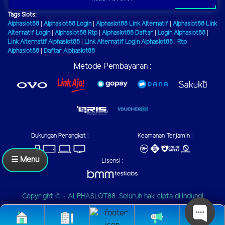
Tags Slots:
Alphaslot88
|
Alphaslot88 Login
|
Alphaslot88 Link Alternatif
|
Alphaslot88 Link
Alternatif Login
|
Alphaslot88 Rtp
|
Alphaslot88 Daftar
|
Login Alphaslot88
|
Link Alternatif Alphaslot88
|
Link Alternatif Login Alphaslot88
|
Rtp
Alphaslot88
|
Daftar Alphaslot88
Metode Pembayaran :
Dukungan Perangkat :
Keamanan Terjamin :
☰ Menu
Lisensi :
Copyright © - ALPHASLOT88. Seluruh hak cipta dilindungi