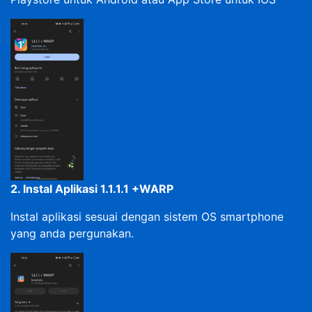
2. Instal Aplikasi 1.1.1.1 +WARP
Instal aplikasi sesuai dengan sistem OS smartphone
yang anda pergunakan.