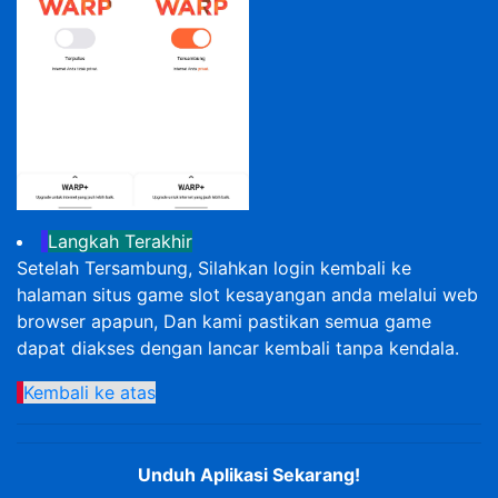
Langkah Terakhir
Setelah Tersambung, Silahkan login kembali ke
halaman situs game slot kesayangan anda melalui web
browser apapun, Dan kami pastikan semua game
dapat diakses dengan lancar kembali tanpa kendala.
Kembali ke atas
Unduh Aplikasi Sekarang!