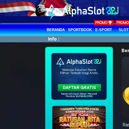
PROMO
PROM
BERANDA
SPORTBOOK
E-SPORT
SLOT
Info :
Be
Ras