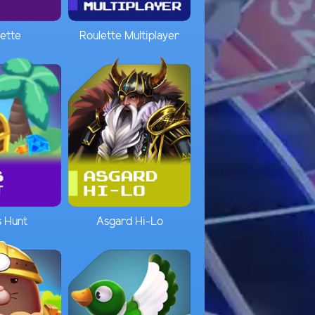
lette
Roulette Multiplayer
 Hunt
Asgard Hi-Lo