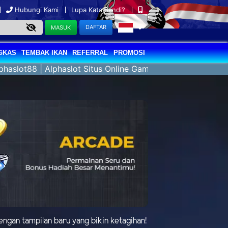
Hubungi Kami
Lupa Kata Sandi?
DAFTAR
GKAS
TEMBAK IKAN
REFERRAL
PROMOSI
nline Gaming Terpercaya dengan Bonus Melimpah dan Lisensi
ngan tampilan baru yang bikin ketagihan!