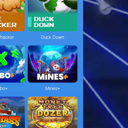
Whacker
Duck Down
mbo+
Mines+