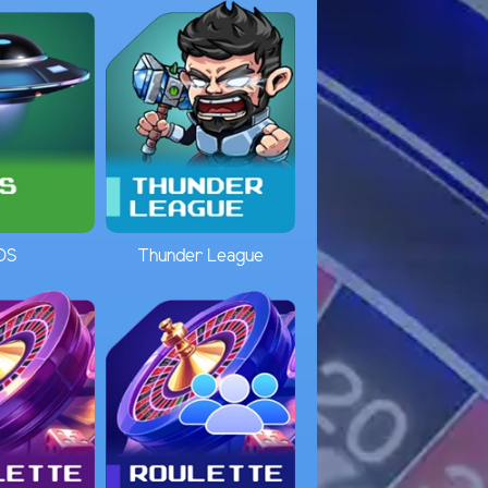
OS
Thunder League