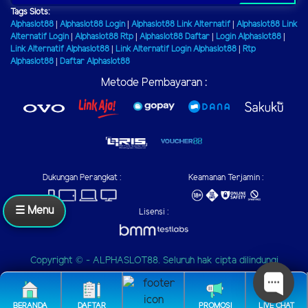
Tags Slots:
Alphaslot88
|
Alphaslot88 Login
|
Alphaslot88 Link Alternatif
|
Alphaslot88 Link
Alternatif Login
|
Alphaslot88 Rtp
|
Alphaslot88 Daftar
|
Login Alphaslot88
|
Link Alternatif Alphaslot88
|
Link Alternatif Login Alphaslot88
|
Rtp
Alphaslot88
|
Daftar Alphaslot88
Metode Pembayaran :
Dukungan Perangkat :
Keamanan Terjamin :
☰ Menu
Lisensi :
Copyright © - ALPHASLOT88. Seluruh hak cipta dilindungi
BERANDA
DAFTAR
PROMOSI
LIVE CHAT