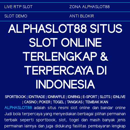
LIVE RTP SLOT
ZONA ALPHASLOT88
SLOT DEMO
ANTI BLOKIR
ALPHASLOT88 SITUS
SLOT ONLINE
TERLENGKAP &
TERPERCAYA DI
INDONESIA
SPORTBOOK | IDNTRADE | IDNRAFFLE | IDNRNG | E-SPORT | SLOTS | IDNLIVE
| CASINO | POKER | TOGEL | TANGKAS | TEMBAK IKAN
ALPHASLOT88
adalah situs resmi slot online dan bandar online
Judi bola terpercaya yang menyediakan berbagai pilihan permainan
terbaik seperti sportbook, slot, togel dan masih banyak jenis
permainan lainnya dan juga didukung fasilitas pembayaran lengkap